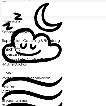
Impressum
Sebastian Bayer
Supervision, Coaching & Beratung
Anschrift
Sebastian Bayer
Hasenwinkeler Straße
115
44879
Bochum
E-Mail
:
kontakt@sebastianbayer.org
Telefon
:
0173 8179196
Steuernummer
:
350/5012/4625